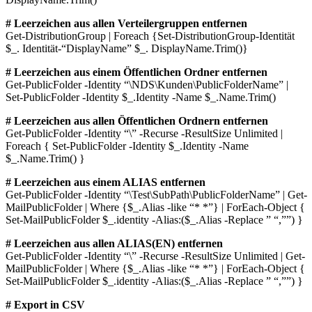
# Leerzeichen aus allen Verteilergruppen entfernen
Get-DistributionGroup | Foreach {Set-DistributionGroup-Identität
$_. Identität-“DisplayName” $_. DisplayName.Trim()}
# Leerzeichen aus einem Öffentlichen Ordner entfernen
Get-PublicFolder -Identity “\NDS\Kunden\PublicFolderName” |
Set-PublicFolder -Identity $_.Identity -Name $_.Name.Trim()
# Leerzeichen aus allen Öffentlichen Ordnern entfernen
Get-PublicFolder -Identity “\” -Recurse -ResultSize Unlimited |
Foreach { Set-PublicFolder -Identity $_.Identity -Name
$_.Name.Trim() }
# Leerzeichen aus einem ALIAS entfernen
Get-PublicFolder -Identity “\Test\SubPath\PublicFolderName” | Get-
MailPublicFolder | Where {$_.Alias -like “* *”} | ForEach-Object {
Set-MailPublicFolder $_.identity -Alias:($_.Alias -Replace ” “,””) }
# Leerzeichen aus allen ALIAS(EN) entfernen
Get-PublicFolder -Identity “\” -Recurse -ResultSize Unlimited | Get-
MailPublicFolder | Where {$_.Alias -like “* *”} | ForEach-Object {
Set-MailPublicFolder $_.identity -Alias:($_.Alias -Replace ” “,””) }
# Export in CSV