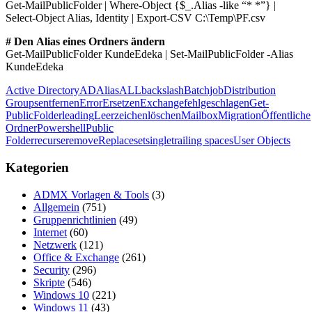
Get-MailPublicFolder | Where-Object {$_.Alias -like “* *”} |
Select-Object Alias, Identity | Export-CSV C:\Temp\PF.csv
# Den Alias eines Ordners ändern
Get-MailPublicFolder KundeEdeka | Set-MailPublicFolder -Alias
KundeEdeka
Active Directory
AD
Alias
ALL
backslash
Batchjob
Distribution
Groups
entfernen
Error
Ersetzen
Exchange
fehlgeschlagen
Get-
PublicFolder
leading
Leerzeichen
löschen
Mailbox
Migration
Öffentliche
Ordner
Powershell
Public
Folder
recurse
remove
Replace
set
single
trailing spaces
User Objects
Kategorien
ADMX Vorlagen & Tools
(3)
Allgemein
(751)
Gruppenrichtlinien
(49)
Internet
(60)
Netzwerk
(121)
Office & Exchange
(261)
Security
(296)
Skripte
(546)
Windows 10
(221)
Windows 11
(43)