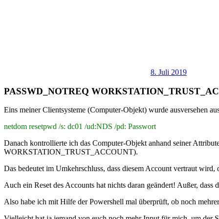
8. Juli 2019
PASSWD_NOTREQ WORKSTATION_TRUST_A
Eins meiner Clientsysteme (Computer-Objekt) wurde ausversehen aus
netdom resetpwd /s: dc01 /ud:NDS /pd: Passwort
Danach kontrollierte ich das Computer-Objekt anhand seiner Attrib
WORKSTATION_TRUST_ACCOUNT).
Das bedeutet im Umkehrschluss, dass diesem Account vertraut wird, 
Auch ein Reset des Accounts hat nichts daran geändert! Außer, dass d
Also habe ich mit Hilfe der Powershell mal überprüft, ob noch mehre
Vielleicht hat ja jemand von euch noch mehr Input für mich, um der