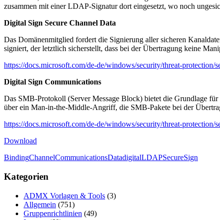
zusammen mit einer LDAP-Signatur dort eingesetzt, wo noch ungesic
Digital Sign Secure Channel Data
Das Domänenmitglied fordert die Signierung aller sicheren Kanaldat
signiert, der letztlich sicherstellt, dass bei der Übertragung keine Man
https://docs.microsoft.com/de-de/windows/security/threat-protection/
Digital Sign Communications
Das SMB-Protokoll (Server Message Block) bietet die Grundlage für
über ein Man-in-the-Middle-Angriff, die SMB-Pakete bei der Übertra
https://docs.microsoft.com/de-de/windows/security/threat-protection/s
Download
Binding
Channel
Communications
Data
digital
LDAP
Secure
Sign
Kategorien
ADMX Vorlagen & Tools
(3)
Allgemein
(751)
Gruppenrichtlinien
(49)