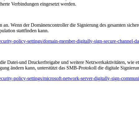
herte Verbindungen eingesetzt werden.
en an. Wenn der Domänencontroller die Signierung des gesamten sicher
ipulation stattfinden kann.
security-policy-settings/domain-member-digitally-sign-secure-channel-d
 die Datei-und Druckerfreigabe und weitere Netzwerkaktivitäten, wi
gung ändern kann, unterstützt das SMB-Protokoll die digitale Signie
ecurity-policy-settings/microsoft-network-server-digitally-sign-commun