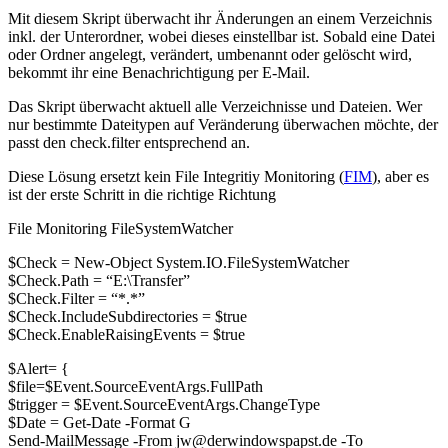
Mit diesem Skript überwacht ihr Änderungen an einem Verzeichnis
inkl. der Unterordner, wobei dieses einstellbar ist. Sobald eine Datei
oder Ordner angelegt, verändert, umbenannt oder gelöscht wird,
bekommt ihr eine Benachrichtigung per E-Mail.
Das Skript überwacht aktuell alle Verzeichnisse und Dateien. Wer
nur bestimmte Dateitypen auf Veränderung überwachen möchte, der
passt den check.filter entsprechend an.
Diese Lösung ersetzt kein File Integritiy Monitoring (
FIM
), aber es
ist der erste Schritt in die richtige Richtung
File Monitoring FileSystemWatcher
$Check = New-Object System.IO.FileSystemWatcher
$Check.Path = “E:\Transfer”
$Check.Filter = “*.*”
$Check.IncludeSubdirectories = $true
$Check.EnableRaisingEvents = $true
$Alert= {
$file=$Event.SourceEventArgs.FullPath
$trigger = $Event.SourceEventArgs.ChangeType
$Date = Get-Date -Format G
Send-MailMessage -From jw@derwindowspapst.de -To