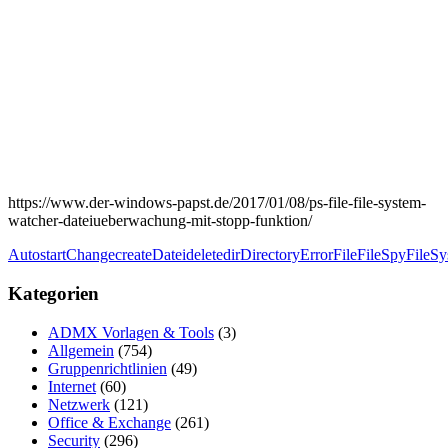
https://www.der-windows-papst.de/2017/01/08/ps-file-file-system-
watcher-dateiueberwachung-mit-stopp-funktion/
Autostart
Change
create
Datei
delete
dir
Directory
Error
File
FileSpy
FileS
Kategorien
ADMX Vorlagen & Tools
(3)
Allgemein
(754)
Gruppenrichtlinien
(49)
Internet
(60)
Netzwerk
(121)
Office & Exchange
(261)
Security
(296)