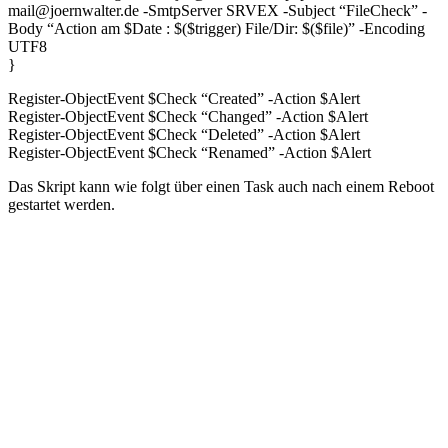
mail@joernwalter.de -SmtpServer SRVEX -Subject “FileCheck” -
Body “Action am $Date : $($trigger) File/Dir: $($file)” -Encoding
UTF8
}
Register-ObjectEvent $Check “Created” -Action $Alert
Register-ObjectEvent $Check “Changed” -Action $Alert
Register-ObjectEvent $Check “Deleted” -Action $Alert
Register-ObjectEvent $Check “Renamed” -Action $Alert
Das Skript kann wie folgt über einen Task auch nach einem Reboot
gestartet werden.