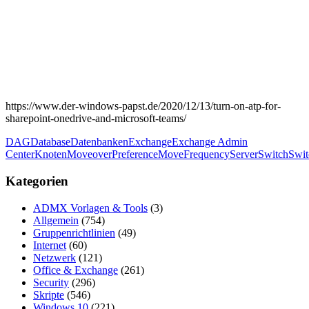
https://www.der-windows-papst.de/2020/12/13/turn-on-atp-for-
sharepoint-onedrive-and-microsoft-teams/
DAG
Database
Datenbanken
Exchange
Exchange Admin
Center
Knoten
Move
over
PreferenceMoveFrequency
Server
Switch
Swit
Kategorien
ADMX Vorlagen & Tools
(3)
Allgemein
(754)
Gruppenrichtlinien
(49)
Internet
(60)
Netzwerk
(121)
Office & Exchange
(261)
Security
(296)
Skripte
(546)
Windows 10
(221)