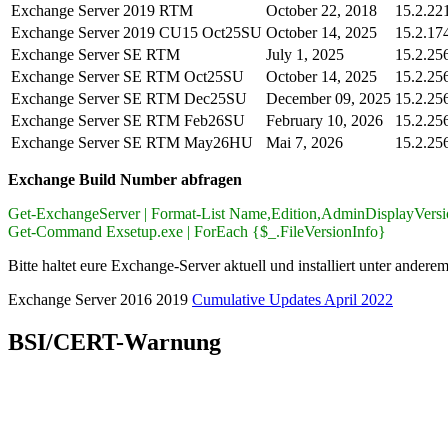
Exchange Server 2019 RTM
October 22, 2018
15.2.22
Exchange Server 2019 CU15 Oct25SU
October 14, 2025
15.2.17
Exchange Server SE RTM
July 1, 2025
15.2.25
Exchange Server SE RTM Oct25SU
October 14, 2025
15.2.25
Exchange Server SE RTM Dec25SU
December 09, 2025
15.2.25
Exchange Server SE RTM Feb26SU
February 10, 2026
15.2.25
Exchange Server SE RTM May26HU
Mai 7, 2026
15.2.25
Exchange Build Number abfragen
Get-ExchangeServer | Format-List Name,Edition,AdminDisplayVers
Get-Command Exsetup.exe | ForEach {$_.FileVersionInfo}
Bitte haltet eure Exchange-Server aktuell und installiert unter ander
Exchange Server 2016 2019
Cumulative Updates April 2022
BSI/CERT-Warnung