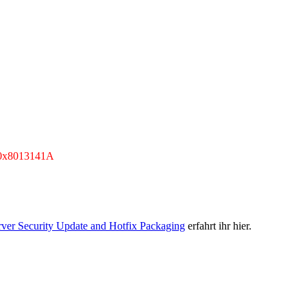
 “0x8013141A
er Security Update and Hotfix Packaging
erfahrt ihr hier.