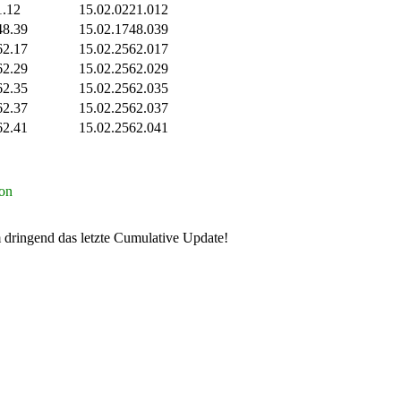
1.12
15.02.0221.012
48.39
15.02.1748.039
62.17
15.02.2562.017
62.29
15.02.2562.029
62.35
15.02.2562.035
62.37
15.02.2562.037
62.41
15.02.2562.041
ion
em dringend das letzte Cumulative Update!