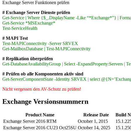
Exchange Server Funktionen prüfen
# Exchange Server Dienste prüfen
Get-Service | Where {$_.DisplayName -Like “*Exchange*”} | Forma
Get-Service *MSExchange*
Test-ServiceHealth
# MAPI Test
Test-MAPIConnectivity -Server SRVEX
Get-MailboxDatabase | Test-MAPIConnectivity
# Replikation überprüfen
Get-DatabaseAvailabilityGroup | Select -ExpandProperty:Servers | Te
# Prüfen ob alle Komponenten aktiv sind
Get-ServerComponentState -Identity SRVEX | select @{N=’Excha
Nicht vergessen den AV-Schutz zu prüfen!
Exchange Versionsnummern
Product Name
Release Date
Build 
Exchange Server 2016 RTM
October 1, 2015
15.1.22
Exchange Server 2016 CU23 Oct25SU
October 14, 2025
15.1.25