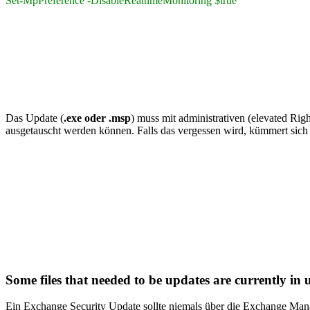
Set-MpPreference -DisableRealtimeMonitoring $true
Das Update (
.exe oder .msp
) muss mit administrativen (elevated Righ
ausgetauscht werden können. Falls das vergessen wird, kümmert sich
Some files that needed to be updates are currently in u
Ein Exchange Security Update sollte niemals über die Exchange Manag