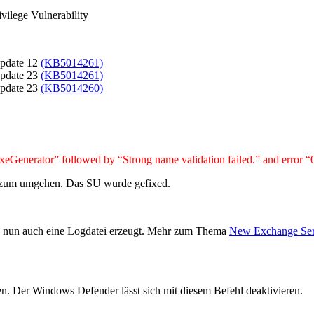
vilege Vulnerability
Update 12
(KB5014261)
Update 23
(KB5014261)
Update 23
(KB5014260)
ExeGenerator” followed by “Strong name validation failed.” and error
r zum umgehen. Das SU wurde gefixed.
tes nun auch eine Logdatei erzeugt. Mehr zum Thema
New Exchange Serv
den. Der Windows Defender lässt sich mit diesem Befehl deaktivieren.