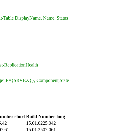
t-Table DisplayName, Name, Status
st-ReplicationHealth
nge’;E={SRVEX}}, Component,State
Number short
Build Number long
5.42
15.01.0225.042
07.61
15.01.2507.061