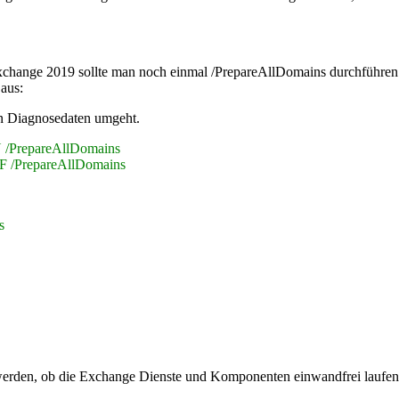
xchange 2019 sollte man noch einmal /PrepareAllDomains durchführen.
 aus:
en Diagnosedaten umgeht.
 /PrepareAllDomains
F /PrepareAllDomains
s
t werden, ob die Exchange Dienste und Komponenten einwandfrei laufen