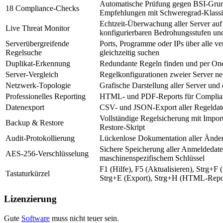
Automatische Prüfung gegen BSI-Gru
18 Compliance-Checks
Empfehlungen mit Schweregrad-Klassif
Echtzeit-Überwachung aller Server au
Live Threat Monitor
konfigurierbaren Bedrohungsstufen un
Serverübergreifende
Ports, Programme oder IPs über alle v
Regelsuche
gleichzeitig suchen
Duplikat-Erkennung
Redundante Regeln finden und per One
Server-Vergleich
Regelkonfigurationen zweier Server ne
Netzwerk-Topologie
Grafische Darstellung aller Server und
Professionelles Reporting
HTML- und PDF-Reports für Complian
Datenexport
CSV- und JSON-Export aller Regeldate
Vollständige Regelsicherung mit Impo
Backup & Restore
Restore-Skript
Audit-Protokollierung
Lückenlose Dokumentation aller Ände
Sichere Speicherung aller Anmeldedate
AES-256-Verschlüsselung
maschinenspezifischem Schlüssel
F1 (Hilfe), F5 (Aktualisieren), Strg+F 
Tastaturkürzel
Strg+E (Export), Strg+H (HTML-Repo
Lizenzierung
Gute
Software
muss nicht teuer sein.