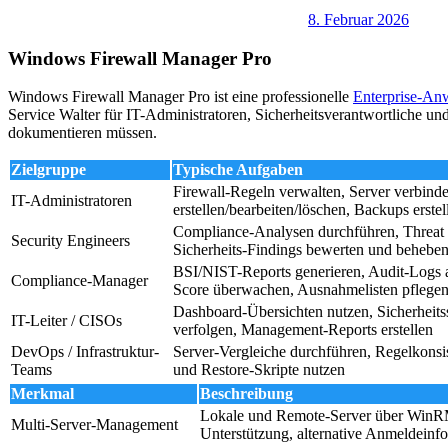
8. Februar 2026
Windows Firewall Manager Pro
Windows Firewall Manager Pro ist eine professionelle
Enterprise-A
Service Walter für IT-Administratoren, Sicherheitsverantwortliche
dokumentieren müssen.
Zielgruppe
Typische Aufgaben
Firewall-Regeln verwalten, Server verbind
IT-Administratoren
erstellen/bearbeiten/löschen, Backups erste
Compliance-Analysen durchführen, Threat 
Security Engineers
Sicherheits-Findings bewerten und behebe
BSI/NIST-Reports generieren, Audit-Logs 
Compliance-Manager
Score überwachen, Ausnahmelisten pflege
Dashboard-Übersichten nutzen, Sicherheits
IT-Leiter / CISOs
verfolgen, Management-Reports erstellen
DevOps / Infrastruktur-
Server-Vergleiche durchführen, Regelkonsis
Teams
und Restore-Skripte nutzen
Merkmal
Beschreibung
Lokale und Remote-Server über WinR
Multi-Server-Management
Unterstützung, alternative Anmeldeinf