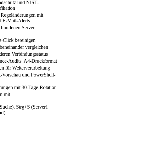
ndschutz und NIST-
ikation
f Regeländerungen mit
d E-Mail-Alerts
erbundenen Server
-Click bereinigen
beneinander vergleichen
 deren Verbindungsstatus
ce-Audits, A4-Druckformat
n für Weiterverarbeitung
rt-Vorschau und PowerShell-
rungen mit 30-Tage-Rotation
n mit
(Suche), Strg+S (Server),
rt)