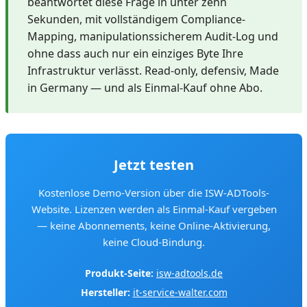
beantwortet diese Frage in unter zehn
Sekunden, mit vollständigem Compliance-
Mapping, manipulationssicherem Audit-Log und
ohne dass auch nur ein einziges Byte Ihre
Infrastruktur verlässt. Read-only, defensiv, Made
in Germany — und als Einmal-Kauf ohne Abo.
Jetzt testen
Kostenlose Demo-Version über die ISW-ADTools-
Website. Lizenzen werden als Einmal-Kauf vergeben
— keine Abonnements, keine Online-Aktivierung,
keine Cloud-Bindung.
Produkt-Seite:
isw-adtools.de
Hersteller:
it-service-walter.com