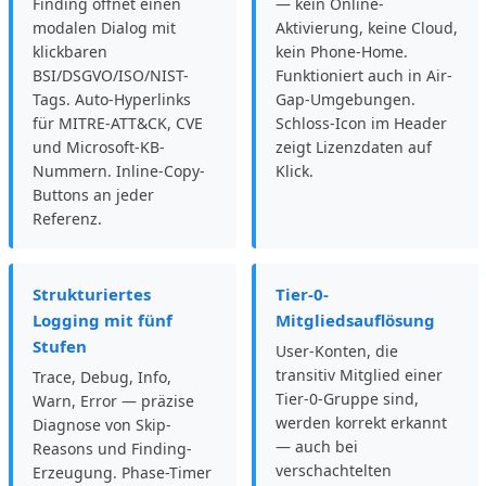
Finding öffnet einen
— kein Online-
modalen Dialog mit
Aktivierung, keine Cloud,
klickbaren
kein Phone-Home.
BSI/DSGVO/ISO/NIST-
Funktioniert auch in Air-
Tags. Auto-Hyperlinks
Gap-Umgebungen.
für MITRE-ATT&CK, CVE
Schloss-Icon im Header
und Microsoft-KB-
zeigt Lizenzdaten auf
Nummern. Inline-Copy-
Klick.
Buttons an jeder
Referenz.
Strukturiertes
Tier-0-
Logging mit fünf
Mitgliedsauflösung
Stufen
User-Konten, die
transitiv Mitglied einer
Trace, Debug, Info,
Tier-0-Gruppe sind,
Warn, Error — präzise
werden korrekt erkannt
Diagnose von Skip-
— auch bei
Reasons und Finding-
verschachtelten
Erzeugung. Phase-Timer