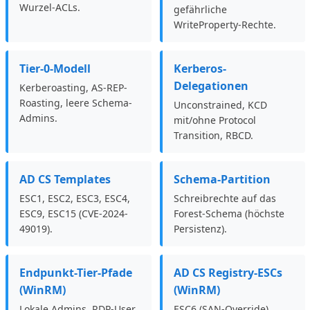
Wurzel-ACLs.
gefährliche
WriteProperty-Rechte.
Tier-0-Modell
Kerberos-
Delegationen
Kerberoasting, AS-REP-
Roasting, leere Schema-
Unconstrained, KCD
Admins.
mit/ohne Protocol
Transition, RBCD.
AD CS Templates
Schema-Partition
ESC1, ESC2, ESC3, ESC4,
Schreibrechte auf das
ESC9, ESC15 (CVE-2024-
Forest-Schema (höchste
49019).
Persistenz).
Endpunkt-Tier-Pfade
AD CS Registry-ESCs
(WinRM)
(WinRM)
Lokale Admins, RDP-User,
ESC6 (SAN-Override),