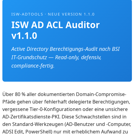
ISW-ADTOOLS · NEUE VERSION 1.1.0
ISW AD ACL Auditor
v1.1.0
Active Directory Berechtigungs-Audit nach BSI
IT-Grundschutz — Read-only, defensiv,
compliance-fertig.
Über 80 % aller dokumentierten Domain-Compromise-
Pfäde gehen über fehlerhaft delegierte Berechtigungen,
vergessene Tier-0-Konfigurationen oder eine unsichere
AD-Zertifikatsdienste-PKI. Diese Schwachstellen sind in
den Standard-Werkzeugen (AD-Benutzer und -Computer,
ADSI Edit, PowerShell) nur mit erheblichem Aufwand zu