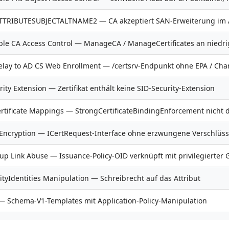
TTRIBUTESUBJECTALTNAME2 — CA akzeptiert SAN-Erweiterung im 
ble CA Access Control — ManageCA / ManageCertificates an niedrig
lay to AD CS Web Enrollment — /certsrv-Endpunkt ohne EPA / Cha
ity Extension — Zertifikat enthält keine SID-Security-Extension
rtificate Mappings — StrongCertificateBindingEnforcement nicht 
Encryption — ICertRequest-Interface ohne erzwungene Verschlüs
up Link Abuse — Issuance-Policy-OID verknüpft mit privilegierter
ityIdentities Manipulation — Schreibrecht auf das Attribut
 Schema-V1-Templates mit Application-Policy-Manipulation