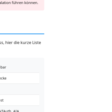
alation führen können.
 hier die kurze Liste
lbar
ecke
st
NTAuth, AIA