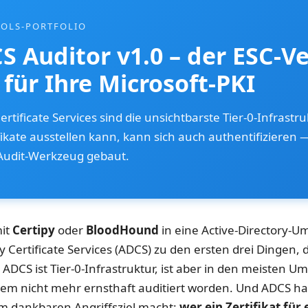
OOLS-PORTFOLIO
 Auditor v1.0 – der ESC-Ve
für Ihre Microsoft-PKI
ertificate Services sind die unsichtbarste Tier-0-Infrastr
fikate ausstellen kann, kann sich auch authentifizieren — 
Audit-Werkzeug gebaut.
it
Certipy
oder
BloodHound
in eine Active-Directory
y Certificate Services (ADCS) zu den ersten drei Dingen, d
: ADCS ist Tier-0-Infrastruktur, ist aber in den meisten
dem nicht mehr ernsthaft auditiert worden. Und ADCS h
um dankbaren Angriffsziel macht:
wer ein Zertifikat für