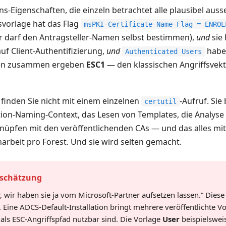
-Eigenschaften, die einzeln betrachtet alle plausibel auss
tsvorlage hat das Flag
msPKI-Certificate-Name-Flag = ENROL
r darf den Antragsteller-Namen selbst bestimmen),
und
sie 
uf Client-Authentifizierung,
und
haben
Authenticated Users
ften zusammen ergeben
ESC1
— den klassischen Angriffsvekto
 finden Sie nicht mit einem einzelnen
-Aufruf. Si
certutil
tion-Naming-Context, das Lesen von Templates, die Analyse 
nüpfen mit den veröffentlichenden CAs — und das alles mit
narbeit pro Forest. Und sie wird selten gemacht.
nschätzung
r, wir haben sie ja vom Microsoft-Partner aufsetzen lassen.” Diese
ch. Eine ADCS-Default-Installation bringt mehrere veröffentlichte 
als ESC-Angriffspfad nutzbar sind. Die Vorlage
User
beispielswei