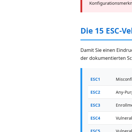
Konfigurationsmerkma
Die 15 ESC-Ve
Damit Sie einen Eindru
der dokumentierten Sc
ESC1
Misconf
ESC2
Any-Pur
ESC3
Enrollm
ESC4
Vulnera
ESC5
Vulnera