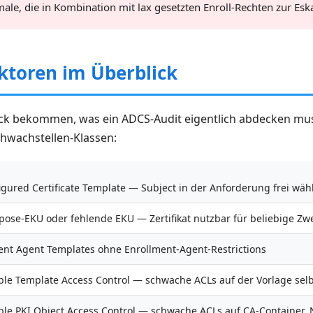
le, die in Kombination mit lax gesetzten Enroll-Rechten zur Esk
ktoren im Überblick
ck bekommen, was ein ADCS-Audit eigentlich abdecken muss,
hwachstellen-Klassen:
igured Certificate Template — Subject in der Anforderung frei wäh
pose-EKU oder fehlende EKU — Zertifikat nutzbar für beliebige Zw
ent Agent Templates ohne Enrollment-Agent-Restrictions
ble Template Access Control — schwache ACLs auf der Vorlage selb
ble PKI Object Access Control — schwache ACLs auf CA-Container, 