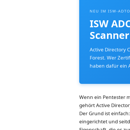
NEU IM ISW-ADT
ISW ADCS
Scanner 
Active Directory C
Forest. Wer Zerti
haben dafür ein 
Wenn ein Pentester m
gehört Active Director
Der Grund ist einfach
eingerichtet und seit
Eigenschaft, die es z