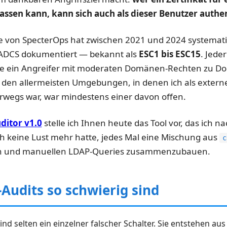
lassen kann, kann sich auch als dieser Benutzer authen
 von SpecterOps hat zwischen 2021 und 2024 systemati
 ADCS dokumentiert — bekannt als
ESC1 bis ESC15
. Jede
ie ein Angreifer mit moderaten Domänen-Rechten zu D
In den allermeisten Umgebungen, in denen ich als externe
rwegs war, war mindestens einer davon offen.
ditor v1.0
stelle ich Ihnen heute das Tool vor, das ich n
h keine Lust mehr hatte, jedes Mal eine Mischung aus
c
ln und manuellen LDAP-Queries zusammenzubauen.
udits so schwierig sind
d selten ein einzelner falscher Schalter. Sie entstehen au