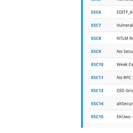
ESC6
EDITF_A
ESC7
Vulnera
ESC8
NTLM Re
ESC9
No Secur
ESC10
Weak Ce
ESC11
No RPC 
ESC13
OID Gro
ESC14
altSecur
ESC15
EKUwu —