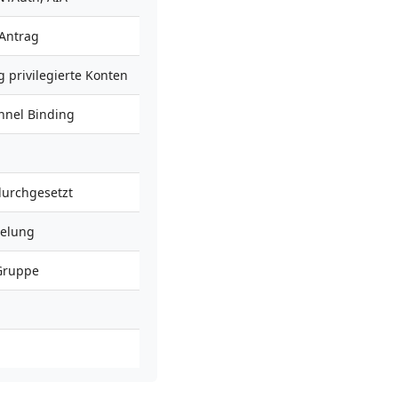
Antrag
 privilegierte Konten
nnel Binding
durchgesetzt
selung
 Gruppe