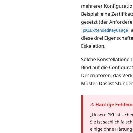
mehrerer Konfigurations
Beispiel: eine Zertifika
gesetzt (der Anfordere
a
pKIExtendedKeyUsage
diese drei Eigenscha
Eskalation.
Solche Konstellationen
Bind auf die Configura
Descriptoren, das Verk
Muster. Das ist Stunde
⚠ Häufige Fehlei
„Unsere PKI ist siche
Sie ist sachlich fals
einige ohne Härtung 