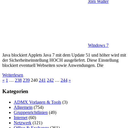
Jörn Walter
Windows 7
Java blockiert Applets Java 7 mit dem Update 51 und höher wird mit
der Sicherheitseinstellung HOCH ausgeliefert. Diese Einstellung
blockiert eventuell Webseiten sowie Anwendungen. Die
Weiterlesen
Seitennummerierung
Vorherige
Nächste
«
1
…
238
239
240
241
242
…
244
»
Beiträge
Beiträge
der
Kategorien
Beiträge
ADMX Vorlagen & Tools
(3)
Allgemein
(754)
Gruppenrichtlinien
(49)
Internet
(60)
Netzwerk
(121)
Office & Exchange
(261)