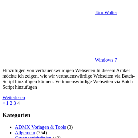
Jörn Walter
Windows 7
Hinzufügen von vertrauenswürdigen Webseiten In diesem Artikel
möchte ich zeigen, wie wir vertrauenswürdige Webseiten via Batch-
Script hinzufügen können. Vertrauenswürdige Webseiten via Batch
Script hinzufügen
Weiterlesen
Seitennummerierung
Vorherige
«
1
2
3
4
Beiträge
der
Kategorien
Beiträge
ADMX Vorlagen & Tools
(3)
Allgemein
(754)