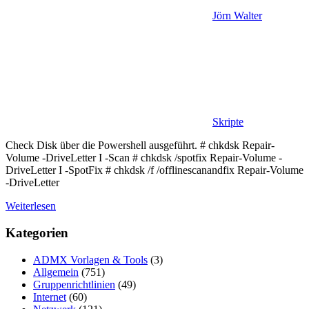
Jörn Walter
Skripte
Check Disk über die Powershell ausgeführt. # chkdsk Repair-
Volume -DriveLetter I -Scan # chkdsk /spotfix Repair-Volume -
DriveLetter I -SpotFix # chkdsk /f /offlinescanandfix Repair-Volume
-DriveLetter
Weiterlesen
Kategorien
ADMX Vorlagen & Tools
(3)
Allgemein
(751)
Gruppenrichtlinien
(49)
Internet
(60)