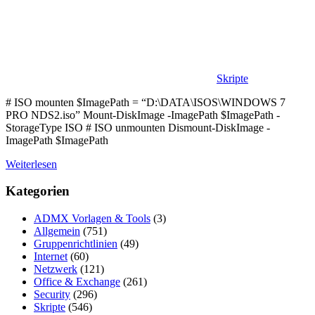
Skripte
# ISO mounten $ImagePath = “D:\DATA\ISOS\WINDOWS 7
PRO NDS2.iso” Mount-DiskImage -ImagePath $ImagePath -
StorageType ISO # ISO unmounten Dismount-DiskImage -
ImagePath $ImagePath
Weiterlesen
Kategorien
ADMX Vorlagen & Tools
(3)
Allgemein
(751)
Gruppenrichtlinien
(49)
Internet
(60)
Netzwerk
(121)
Office & Exchange
(261)
Security
(296)
Skripte
(546)