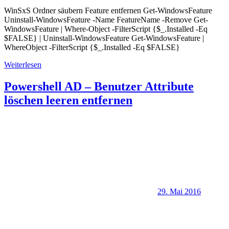
WinSxS Ordner säubern Feature entfernen Get-WindowsFeature
Uninstall-WindowsFeature -Name FeatureName -Remove Get-
WindowsFeature | Where-Object -FilterScript {$_.Installed -Eq
$FALSE} | Uninstall-WindowsFeature Get-WindowsFeature |
WhereObject -FilterScript {$_.Installed -Eq $FALSE}
Weiterlesen
Powershell AD – Benutzer Attribute
löschen leeren entfernen
29. Mai 2016