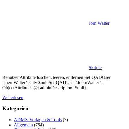
Jörn Walter
Skripte
Benutzer Attribute löschen, leeren, entfernen Set-QADUser
‘JoernWalter’ -City $null Set-QADUser ‘JoernWalter’ -
ObjectAttributes @{adminDescription=$null}
Weiterlesen
Kategorien
ADMX Vorlagen & Tools
(3)
Allgemein
(754)