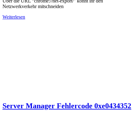
Über die URL “chrome://net-export/” könnt ihr den
Netzwerkverkehr mitschneiden
Weiterlesen
Server Manager Fehlercode 0xe0434352