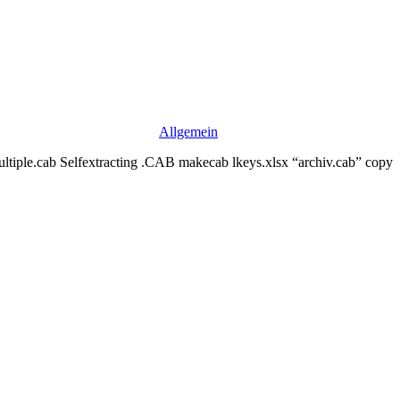
Allgemein
tiple.cab Selfextracting .CAB makecab lkeys.xlsx “archiv.cab” copy