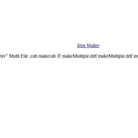
Jörn Walter
iv” Multi File .cab makecab /F makeMultiple.ddf makeMultiple.ddf mul