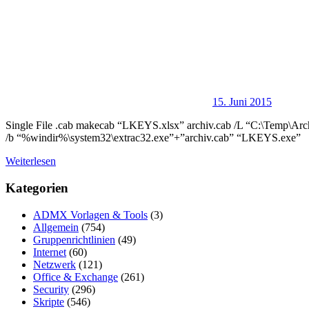
15. Juni 2015
Single File .cab makecab “LKEYS.xlsx” archiv.cab /L “C:\Temp\Arch
/b “%windir%\system32\extrac32.exe”+”archiv.cab” “LKEYS.exe”
Weiterlesen
Kategorien
ADMX Vorlagen & Tools
(3)
Allgemein
(754)
Gruppenrichtlinien
(49)
Internet
(60)
Netzwerk
(121)
Office & Exchange
(261)
Security
(296)
Skripte
(546)