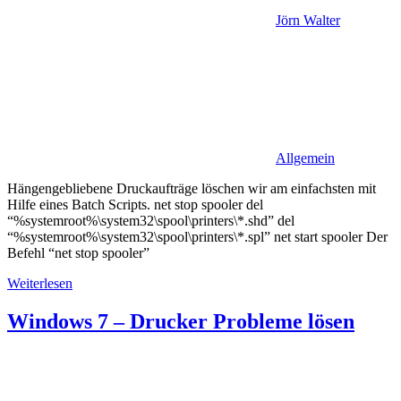
Jörn Walter
Allgemein
Hängengebliebene Druckaufträge löschen wir am einfachsten mit
Hilfe eines Batch Scripts. net stop spooler del
“%systemroot%\system32\spool\printers\*.shd” del
“%systemroot%\system32\spool\printers\*.spl” net start spooler Der
Befehl “net stop spooler”
Weiterlesen
Windows 7 – Drucker Probleme lösen