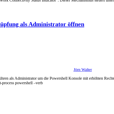
k Connectivity Status Indicator“. Dieser Mechanismus steuert unter 
üpfung als Administrator öffnen
Jörn Walter
ühren als Administrator um die Powershell Konsole mit erhöhten Rechte
-process powershell –verb