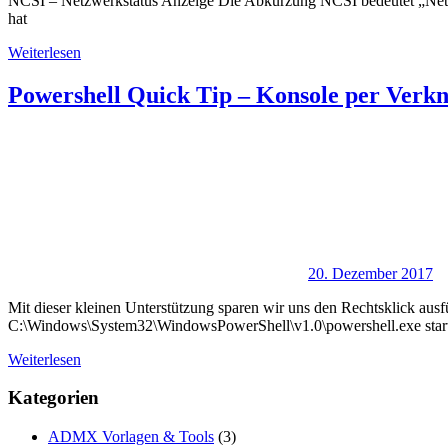
NCSI – Netzwerkstatus Anzeige Die Abkürzung NCSI bedeutet „Networ
hat
Weiterlesen
Powershell Quick Tip – Konsole per Verkn
20. Dezember 2017
Mit dieser kleinen Unterstützung sparen wir uns den Rechtsklick ausf
C:\Windows\System32\WindowsPowerShell\v1.0\powershell.exe start
Weiterlesen
Kategorien
ADMX Vorlagen & Tools
(3)