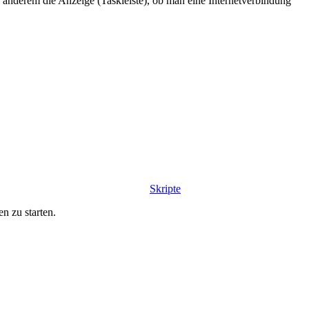
anderem die Anzeige (Taskleiste), ob man eine Internetverbindung
Skripte
n zu starten.