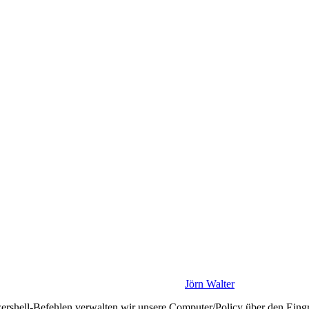
Jörn Walter
hell-Befehlen verwalten wir unsere Computer/Policy über den Eingriff