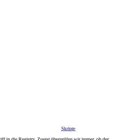
Skripte
 in die Registry. Zuerst überprüfen wir immer, ob der