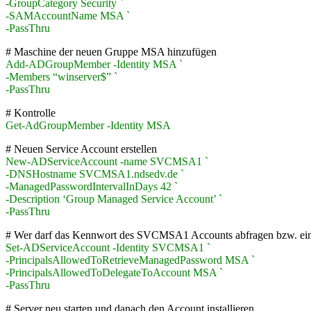
-GroupCategory Security `
-SAMAccountName MSA `
-PassThru
# Maschine der neuen Gruppe MSA hinzufügen
Add-ADGroupMember -Identity MSA `
-Members “winserver$” `
-PassThru
# Kontrolle
Get-AdGroupMember -Identity MSA
# Neuen Service Account erstellen
New-ADServiceAccount -name SVCMSA1 `
-DNSHostname SVCMSA1.ndsedv.de `
-ManagedPasswordIntervalInDays 42 `
-Description ‘Group Managed Service Account’ `
-PassThru
# Wer darf das Kennwort des SVCMSA1 Accounts abfragen bzw. eins
Set-ADServiceAccount -Identity SVCMSA1 `
-PrincipalsAllowedToRetrieveManagedPassword MSA `
-PrincipalsAllowedToDelegateToAccount MSA `
-PassThru
# Server neu starten und danach den Account installieren