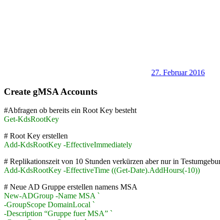
27. Februar 2016
Create gMSA Accounts
#Abfragen ob bereits ein Root Key besteht
Get-KdsRootKey
# Root Key erstellen
Add-KdsRootKey -EffectiveImmediately
# Replikationszeit von 10 Stunden verkürzen aber nur in Testumgebu
Add-KdsRootKey -EffectiveTime ((Get-Date).AddHours(-10))
# Neue AD Gruppe erstellen namens MSA
New-ADGroup -Name MSA `
-GroupScope DomainLocal `
-Description “Gruppe fuer MSA” `