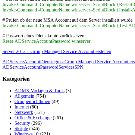
Invoke-Command -ComputerName winserver -ScriptBlock {Restart-
Invoke-Command -ComputerName winserver -ScriptBlock {Install
# Prüfen ob der neue MSA Account auf dem Server installiert wurde
Invoke-Command -ComputerName winserver -ScriptBlock {Test-A
# Passwort eines Dienstkonto zurücksetzen
Reset-ADServiceAccountPassword winserver
Server 2012 – Group Managed Service Account erstellen
ADServiceAccount
Dienste
gmsa
Group Managed Service Account erst
ADServiceAccountPassword
Services
SPN
Kategorien
ADMX Vorlagen & Tools
(3)
Allgemein
(754)
Gruppenrichtlinien
(49)
Internet
(60)
Netzwerk
(121)
Office & Exchange
(261)
Security
(296)
Skripte
(546)
Windows 10
(221)