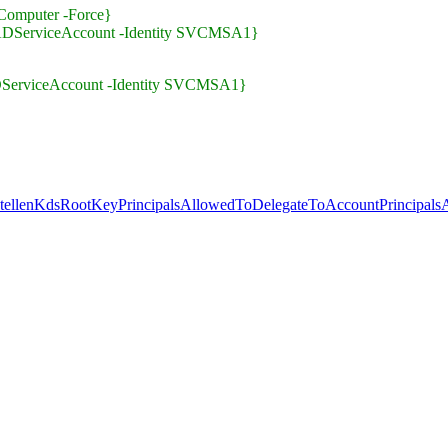
Computer -Force}
-ADServiceAccount -Identity SVCMSA1}
DServiceAccount -Identity SVCMSA1}
ellen
KdsRootKey
PrincipalsAllowedToDelegateToAccount
Principal