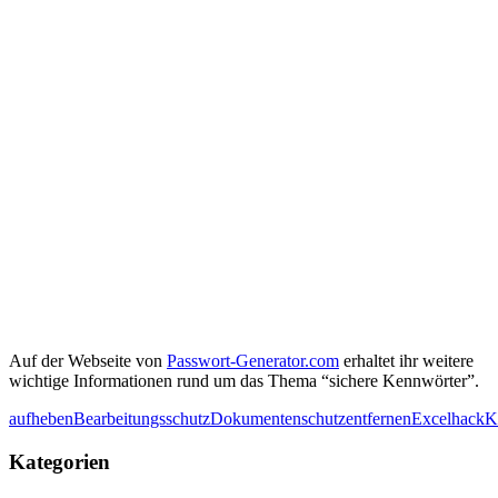
Auf der Webseite von
Passwort-Generator.com
erhaltet ihr weitere
wichtige Informationen rund um das Thema “sichere Kennwörter”.
aufheben
Bearbeitungsschutz
Dokumentenschutz
entfernen
Excel
hack
K
Kategorien