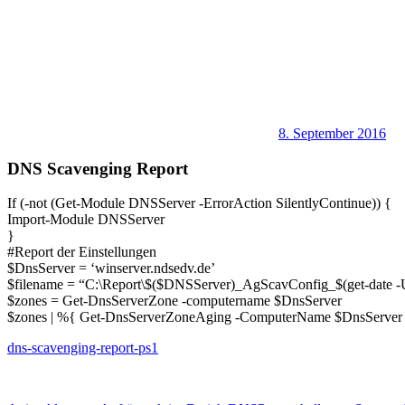
8. September 2016
DNS Scavenging Report
If (-not (Get-Module DNSServer -ErrorAction SilentlyContinue)) {
Import-Module DNSServer
}
#Report der Einstellungen
$DnsServer = ‘winserver.ndsedv.de’
$filename = “C:\Report\$($DNSServer)_AgScavConfig_$(get-d
$zones = Get-DnsServerZone -computername $DnsServer
$zones | %{ Get-DnsServerZoneAging -ComputerName $DnsServer 
dns-scavenging-report-ps1