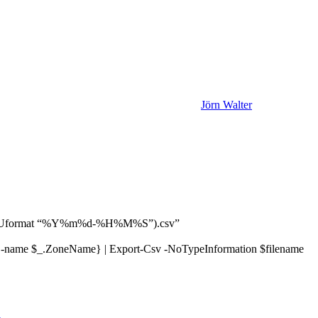
Jörn Walter
ate -Uformat “%Y%m%d-%H%M%S”).csv”
-name $_.ZoneName} | Export-Csv -NoTypeInformation $filename