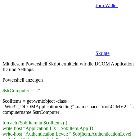
Jörn Walter
Skripte
Mit diesem Powershell Skript ermitteln wir die DCOM Application
ID und Settings.
Powershell anzeigen
$strComputer = “.”
$colItems = get-wmiobject -class
“Win32_DCOMApplicationSetting” -namespace “root\CIMV2” ` -
computername $strComputer
foreach ($objItem in $colItems) {
write-host “Application ID: ” $objItem.AppID
write-host “Authentication Level: ” $objItem.AuthenticationLevel