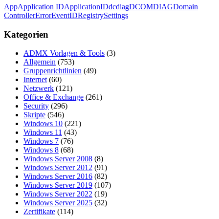
App
Application ID
ApplicationID
dcdiag
DCOM
DIAG
Domain
Controller
Error
Event
ID
Registry
Settings
Kategorien
ADMX Vorlagen & Tools
(3)
Allgemein
(753)
Gruppenrichtlinien
(49)
Internet
(60)
Netzwerk
(121)
Office & Exchange
(261)
Security
(296)
Skripte
(546)
Windows 10
(221)
Windows 11
(43)
Windows 7
(76)
Windows 8
(68)
Windows Server 2008
(8)
Windows Server 2012
(91)
Windows Server 2016
(82)
Windows Server 2019
(107)
Windows Server 2022
(19)
Windows Server 2025
(32)
Zertifikate
(114)