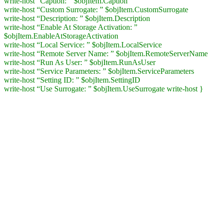
write-host “Caption: ” $objItem.Caption
write-host “Custom Surrogate: ” $objItem.CustomSurrogate
write-host “Description: ” $objItem.Description
write-host “Enable At Storage Activation: ”
$objItem.EnableAtStorageActivation
write-host “Local Service: ” $objItem.LocalService
write-host “Remote Server Name: ” $objItem.RemoteServerName
write-host “Run As User: ” $objItem.RunAsUser
write-host “Service Parameters: ” $objItem.ServiceParameters
write-host “Setting ID: ” $objItem.SettingID
write-host “Use Surrogate: ” $objItem.UseSurrogate write-host }