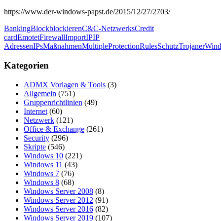
https://www.der-windows-papst.de/2015/12/27/2703/
Banking
Block
blockieren
C&C-Netzwerks
Credit
card
Emotet
Firewall
Import
IP
IP
Adressen
IPs
Maßnahmen
Multiple
Protection
Rules
Schutz
Trojaner
Win
Kategorien
ADMX Vorlagen & Tools
(3)
Allgemein
(751)
Gruppenrichtlinien
(49)
Internet
(60)
Netzwerk
(121)
Office & Exchange
(261)
Security
(296)
Skripte
(546)
Windows 10
(221)
Windows 11
(43)
Windows 7
(76)
Windows 8
(68)
Windows Server 2008
(8)
Windows Server 2012
(91)
Windows Server 2016
(82)
Windows Server 2019
(107)