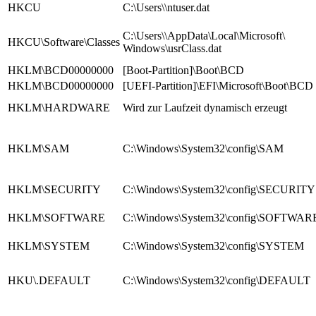
HKCU
C:\Users\
\ntuser.dat
C:\Users\
\AppData\Local\Microsoft\
HKCU\Software\Classes
Windows\usrClass.dat
HKLM\BCD00000000
[Boot-Partition]\Boot\BCD
HKLM\BCD00000000
[UEFI-Partition]\EFI\Microsoft\Boot\BCD
HKLM\HARDWARE
Wird zur Laufzeit dynamisch erzeugt
HKLM\SAM
C:\Windows\System32\config\SAM
HKLM\SECURITY
C:\Windows\System32\config\SECURITY
HKLM\SOFTWARE
C:\Windows\System32\config\SOFTWAR
HKLM\SYSTEM
C:\Windows\System32\config\SYSTEM
HKU\.DEFAULT
C:\Windows\System32\config\DEFAULT