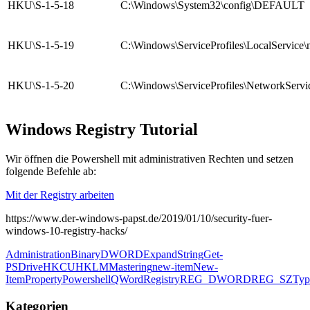
HKU\S-1-5-18
C:\Windows\System32\config\DEFAULT
HKU\S-1-5-19
C:\Windows\ServiceProfiles\LocalService\n
HKU\S-1-5-20
C:\Windows\ServiceProfiles\NetworkServic
Windows Registry Tutorial
Wir öffnen die Powershell mit administrativen Rechten und setzen
folgende Befehle ab:
Mit der Registry arbeiten
https://www.der-windows-papst.de/2019/01/10/security-fuer-
windows-10-registry-hacks/
Administration
Binary
DWORD
ExpandString
Get-
PSDrive
HKCU
HKLM
Mastering
new-item
New-
ItemProperty
Powershell
QWord
Registry
REG_DWORD
REG_SZ
Typ
Kategorien