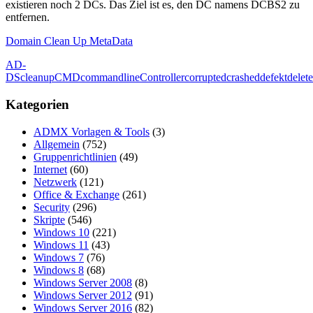
existieren noch 2 DCs. Das Ziel ist es, den DC namens DCBS2 zu
entfernen.
Domain Clean Up MetaData
AD-
DS
cleanup
CMD
commandline
Controller
corrupted
crashed
defekt
delete
Kategorien
ADMX Vorlagen & Tools
(3)
Allgemein
(752)
Gruppenrichtlinien
(49)
Internet
(60)
Netzwerk
(121)
Office & Exchange
(261)
Security
(296)
Skripte
(546)
Windows 10
(221)
Windows 11
(43)
Windows 7
(76)
Windows 8
(68)
Windows Server 2008
(8)
Windows Server 2012
(91)
Windows Server 2016
(82)