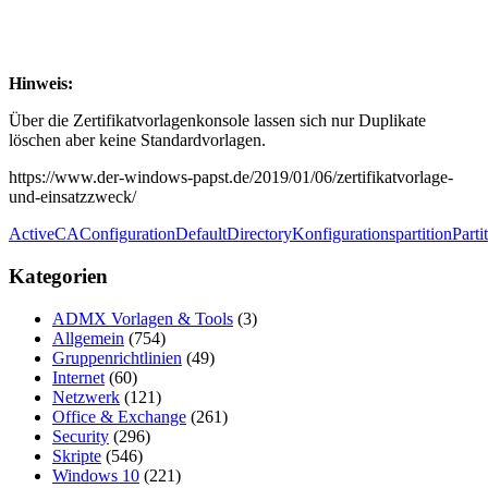
Hinweis:
Über die Zertifikatvorlagenkonsole lassen sich nur Duplikate
löschen aber keine Standardvorlagen.
https://www.der-windows-papst.de/2019/01/06/zertifikatvorlage-
und-einsatzzweck/
Active
CA
Configuration
Default
Directory
Konfigurationspartition
Parti
Kategorien
ADMX Vorlagen & Tools
(3)
Allgemein
(754)
Gruppenrichtlinien
(49)
Internet
(60)
Netzwerk
(121)
Office & Exchange
(261)
Security
(296)
Skripte
(546)
Windows 10
(221)