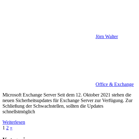
Jörn Walter
Office & Exchange
Microsoft Exchange Server Seit dem 12. Oktober 2021 stehen die
neuen Sicherheitsupdates für Exchange Server zur Verfügung. Zur
Schließung der Schwachstellen, sollten die Updates
schnellstmöglich
Weiterlesen
Seitennummerierung
Nächste
1
2
»
Beiträge
der