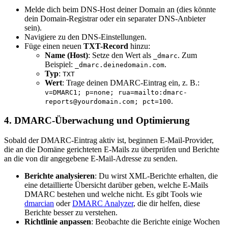
Melde dich beim DNS-Host deiner Domain an (dies könnte
dein Domain-Registrar oder ein separater DNS-Anbieter
sein).
Navigiere zu den DNS-Einstellungen.
Füge einen neuen
TXT-Record
hinzu:
Name (Host)
: Setze den Wert als
. Zum
_dmarc
Beispiel:
.
_dmarc.deinedomain.com
Typ
:
TXT
Wert
: Trage deinen DMARC-Eintrag ein, z. B.:
v=DMARC1; p=none; rua=mailto:dmarc-
.
reports@yourdomain.com; pct=100
4.
DMARC-Überwachung und Optimierung
Sobald der DMARC-Eintrag aktiv ist, beginnen E-Mail-Provider,
die an die Domäne gerichteten E-Mails zu überprüfen und Berichte
an die von dir angegebene E-Mail-Adresse zu senden.
Berichte analysieren
: Du wirst XML-Berichte erhalten, die
eine detaillierte Übersicht darüber geben, welche E-Mails
DMARC bestehen und welche nicht. Es gibt Tools wie
dmarcian
oder
DMARC Analyzer
, die dir helfen, diese
Berichte besser zu verstehen.
Richtlinie anpassen
: Beobachte die Berichte einige Wochen