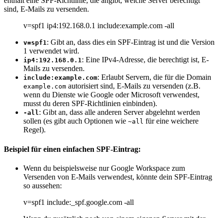
enthält eine SPF-Richtlinie, die angibt, welche Server berechtigt
sind, E-Mails zu versenden.
v=spf1 ip4:192.168.0.1 include:example.com -all
: Gibt an, dass dies ein SPF-Eintrag ist und die Version
v=spf1
1 verwendet wird.
: Eine IPv4-Adresse, die berechtigt ist, E-
ip4:192.168.0.1
Mails zu versenden.
: Erlaubt Servern, die für die Domain
include:example.com
autorisiert sind, E-Mails zu versenden (z.B.
example.com
wenn du Dienste wie Google oder Microsoft verwendest,
musst du deren SPF-Richtlinien einbinden).
: Gibt an, dass alle anderen Server abgelehnt werden
-all
sollen (es gibt auch Optionen wie
für eine weichere
~all
Regel).
Beispiel für einen einfachen SPF-Eintrag:
Wenn du beispielsweise nur Google Workspace zum
Versenden von E-Mails verwendest, könnte dein SPF-Eintrag
so aussehen:
v=spf1 include:_spf.google.com -all