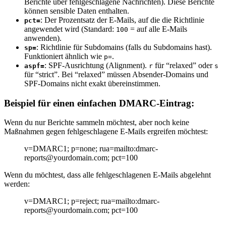
Berichte über fehlgeschlagene Nachrichten). Diese Berichte
können sensible Daten enthalten.
: Der Prozentsatz der E-Mails, auf die die Richtlinie
pct=
angewendet wird (Standard:
= auf alle E-Mails
100
anwenden).
: Richtlinie für Subdomains (falls du Subdomains hast).
sp=
Funktioniert ähnlich wie
.
p=
: SPF-Ausrichtung (Alignment).
für “relaxed” oder
aspf=
r
s
für “strict”. Bei “relaxed” müssen Absender-Domains und
SPF-Domains nicht exakt übereinstimmen.
Beispiel für einen einfachen DMARC-Eintrag:
Wenn du nur Berichte sammeln möchtest, aber noch keine
Maßnahmen gegen fehlgeschlagene E-Mails ergreifen möchtest:
v=DMARC1; p=none; rua=mailto:dmarc-
reports@yourdomain.com; pct=100
Wenn du möchtest, dass alle fehlgeschlagenen E-Mails abgelehnt
werden:
v=DMARC1; p=reject; rua=mailto:dmarc-
reports@yourdomain.com; pct=100