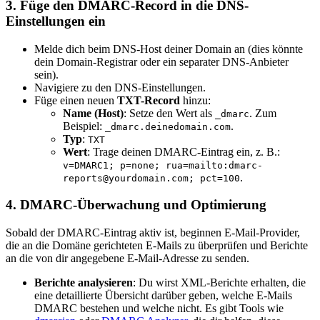
3.
Füge den DMARC-Record in die DNS-
Einstellungen ein
Melde dich beim DNS-Host deiner Domain an (dies könnte
dein Domain-Registrar oder ein separater DNS-Anbieter
sein).
Navigiere zu den DNS-Einstellungen.
Füge einen neuen
TXT-Record
hinzu:
Name (Host)
: Setze den Wert als
. Zum
_dmarc
Beispiel:
.
_dmarc.deinedomain.com
Typ
:
TXT
Wert
: Trage deinen DMARC-Eintrag ein, z. B.:
v=DMARC1; p=none; rua=mailto:dmarc-
.
reports@yourdomain.com; pct=100
4.
DMARC-Überwachung und Optimierung
Sobald der DMARC-Eintrag aktiv ist, beginnen E-Mail-Provider,
die an die Domäne gerichteten E-Mails zu überprüfen und Berichte
an die von dir angegebene E-Mail-Adresse zu senden.
Berichte analysieren
: Du wirst XML-Berichte erhalten, die
eine detaillierte Übersicht darüber geben, welche E-Mails
DMARC bestehen und welche nicht. Es gibt Tools wie