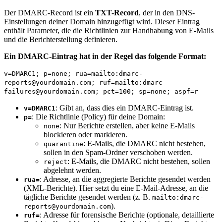
Der DMARC-Record ist ein
TXT-Record
, der in den DNS-
Einstellungen deiner Domain hinzugefügt wird. Dieser Eintrag
enthält Parameter, die die Richtlinien zur Handhabung von E-Mails
und die Berichterstellung definieren.
Ein DMARC-Eintrag hat in der Regel das folgende Format:
v=DMARC1;
p
=
none
; rua=mailto:dmarc-
reports@yourdomain.com; ruf=mailto:dmarc-
failures@yourdomain.com; pct=
100
; sp=
none
; aspf=r
: Gibt an, dass dies ein DMARC-Eintrag ist.
v=DMARC1
: Die Richtlinie (Policy) für deine Domain:
p=
: Nur Berichte erstellen, aber keine E-Mails
none
blockieren oder markieren.
: E-Mails, die DMARC nicht bestehen,
quarantine
sollen in den Spam-Ordner verschoben werden.
: E-Mails, die DMARC nicht bestehen, sollen
reject
abgelehnt werden.
: Adresse, an die aggregierte Berichte gesendet werden
rua=
(XML-Berichte). Hier setzt du eine E-Mail-Adresse, an die
tägliche Berichte gesendet werden (z. B.
mailto:dmarc-
).
reports@yourdomain.com
: Adresse für forensische Berichte (optionale, detaillierte
ruf=