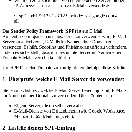
Wenn du zusätzlich noch von einem eigenen Server mit der
IP-Adresse
E-Mails versendest:
123.123.123.123
v=spf1 ip4:123.123.123.123 include:_spf.google.com -
all
Das
Sender Policy Framework (SPF)
ist ein E-Mail-
Authentifizierungsmechanismus, der dazu verwendet wird, E-Mail-
Server zu autorisieren, E-Mails im Namen einer Domain zu
versenden. Es hilft, Spoofing und Phishing-Angriffe zu verhindern,
indem es sicherstellt, dass nur bestimmte Server im Namen einer
Domain E-Mails verschicken dürfen.
Um SPF für deine Domain zu konfigurieren, befolge diese Schritte:
1.
Überprüfe, welche E-Mail-Server du verwendest
Stelle zunächst fest, welche E-Mail-Server berechtigt sind, E-Mails
im Namen deiner Domain zu versenden. Dies könnten sein:
Eigene Server, die du selbst verwaltest.
E-Mail-Dienste von Drittanbietern (wie Google Workspace,
Microsoft 365, Mailchimp, etc.).
2.
Erstelle deinen SPF-Eintrag