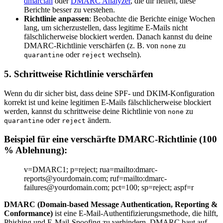
dmarcian
oder
DMARC Analyzer
, die dir helfen, diese
Berichte besser zu verstehen.
Richtlinie anpassen
: Beobachte die Berichte einige Wochen
lang, um sicherzustellen, dass legitime E-Mails nicht
fälschlicherweise blockiert werden. Danach kannst du deine
DMARC-Richtlinie verschärfen (z. B. von
zu
none
oder
wechseln).
quarantine
reject
5.
Schrittweise Richtlinie verschärfen
Wenn du dir sicher bist, dass deine SPF- und DKIM-Konfiguration
korrekt ist und keine legitimen E-Mails fälschlicherweise blockiert
werden, kannst du schrittweise deine Richtlinie von
zu
none
oder
ändern.
quarantine
reject
Beispiel für eine verschärfte DMARC-Richtlinie (100
% Ablehnung):
v=DMARC1; p=reject; rua=mailto:dmarc-
reports@yourdomain.com; ruf=mailto:dmarc-
failures@yourdomain.com; pct=100; sp=reject; aspf=r
DMARC (Domain-based Message Authentication, Reporting &
Conformance)
ist eine E-Mail-Authentifizierungsmethode, die hilft,
Phishing und E-Mail-Spoofing zu verhindern. DMARC baut auf