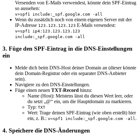
Versenden von E-Mails verwendest, könnte dein SPF-Eintrag
so aussehen:
v=spf1
include
:_spf.google.com -all
Wenn du zusätzlich noch von einem eigenen Server mit der
IP-Adresse
E-Mails versendest:
123.123.123.123
v=spf1 ip4:123.123.123.123
include
:_spf.google.com -all
3.
Füge den SPF-Eintrag in die DNS-Einstellungen
ein
Melde dich beim DNS-Host deiner Domain an (dieser könnte
dein Domain-Registrar oder ein separater DNS-Anbieter
sein).
Navigiere zu den DNS-Einstellungen.
Füge einen neuen
TXT-Record
hinzu:
Name (Host): Meistens lässt du diesen Wert leer, oder
du setzt „@“ ein, um die Hauptdomain zu markieren.
Typ:
TXT
Wert: Trage deinen SPF-Eintrag (wie oben erstellt) hier
ein, z. B.:
.
v=spf1 include:_spf.google.com -all
4.
Speichere die DNS-Änderungen