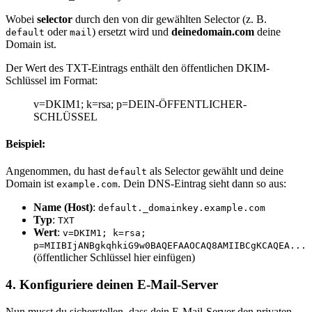
Wobei
selector
durch den von dir gewählten Selector (z. B.
oder
) ersetzt wird und
deinedomain.com
deine
default
mail
Domain ist.
Der Wert des TXT-Eintrags enthält den öffentlichen DKIM-
Schlüssel im Format:
v=DKIM1; k=rsa; p=DEIN-ÖFFENTLICHER-
SCHLÜSSEL
Beispiel:
Angenommen, du hast
als Selector gewählt und deine
default
Domain ist
. Dein DNS-Eintrag sieht dann so aus:
example.com
Name (Host)
:
default._domainkey.example.com
Typ
:
TXT
Wert
:
v=DKIM1; k=rsa;
p=MIIBIjANBgkqhkiG9w0BAQEFAAOCAQ8AMIIBCgKCAQEA...
(öffentlicher Schlüssel hier einfügen)
4.
Konfiguriere deinen E-Mail-Server
Nun musst du sicherstellen, dass dein E-Mail-Server den privaten