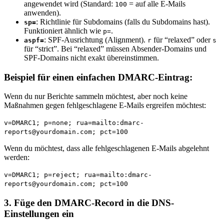
angewendet wird (Standard:
= auf alle E-Mails
100
anwenden).
: Richtlinie für Subdomains (falls du Subdomains hast).
sp=
Funktioniert ähnlich wie
.
p=
: SPF-Ausrichtung (Alignment).
für “relaxed” oder
aspf=
r
s
für “strict”. Bei “relaxed” müssen Absender-Domains und
SPF-Domains nicht exakt übereinstimmen.
Beispiel für einen einfachen DMARC-Eintrag:
Wenn du nur Berichte sammeln möchtest, aber noch keine
Maßnahmen gegen fehlgeschlagene E-Mails ergreifen möchtest:
v=DMARC1;
p
=
none
; rua=mailto:dmarc-
reports@yourdomain.com; pct=
100
Wenn du möchtest, dass alle fehlgeschlagenen E-Mails abgelehnt
werden:
v=DMARC1;
p
=reject; rua=mailto:dmarc-
reports@yourdomain.com; pct=
100
3.
Füge den DMARC-Record in die DNS-
Einstellungen ein