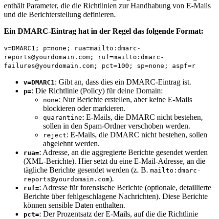
enthält Parameter, die die Richtlinien zur Handhabung von E-Mails
und die Berichterstellung definieren.
Ein DMARC-Eintrag hat in der Regel das folgende Format:
v=DMARC1;
p
=
none
; rua=mailto:dmarc-
reports@yourdomain.com; ruf=mailto:dmarc-
failures@yourdomain.com; pct=
100
; sp=
none
; aspf=r
: Gibt an, dass dies ein DMARC-Eintrag ist.
v=DMARC1
: Die Richtlinie (Policy) für deine Domain:
p=
: Nur Berichte erstellen, aber keine E-Mails
none
blockieren oder markieren.
: E-Mails, die DMARC nicht bestehen,
quarantine
sollen in den Spam-Ordner verschoben werden.
: E-Mails, die DMARC nicht bestehen, sollen
reject
abgelehnt werden.
: Adresse, an die aggregierte Berichte gesendet werden
rua=
(XML-Berichte). Hier setzt du eine E-Mail-Adresse, an die
tägliche Berichte gesendet werden (z. B.
mailto:dmarc-
).
reports@yourdomain.com
: Adresse für forensische Berichte (optionale, detaillierte
ruf=
Berichte über fehlgeschlagene Nachrichten). Diese Berichte
können sensible Daten enthalten.
: Der Prozentsatz der E-Mails, auf die die Richtlinie
pct=