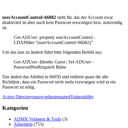
userAccountControl=66082
steht für, das der Account zwar
deaktiviert ist aber auch kein Passwort erzwungen bzw. notwendig
ist.
Get-ADUser -property userAccountControl -
LDAPfilter “(userAccountControl=66082)”
Um das nun zu ändern führt bitte folgenden Befehl aus:
Get-ADUser -Identity Guest | Set-ADUser -
PasswordNotRequired $false
Das ändert das Attribut in 66050 und entfernt quasi die alte
Richtlinie, dass ein Passwort nicht mehr erzwungen wird in ein
Passwort ist nötig.
Active Directory
passwordnotrequired
Vulnerability
Kategorien
ADMX Vorlagen & Tools
(3)
Allgemein
(753)