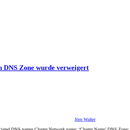
en DNS Zone wurde verweigert
Jörn Walter
ssociated DNS names Cluster Network name: ‘Cluster Name’ DNS Zone: 