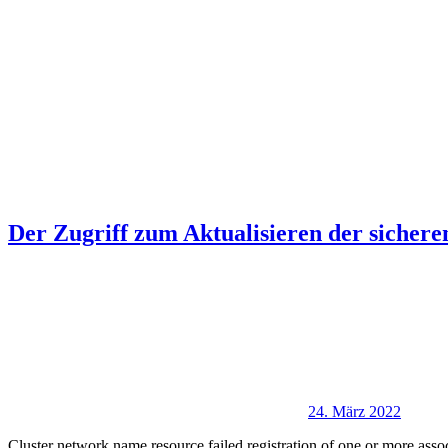
Der Zugriff zum Aktualisieren der sicher
24. März 2022
Cluster network name resource failed registration of one or more a