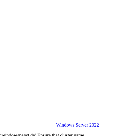
Windows Server 2022
‘windowspapst.de’ Ensure that cluster name