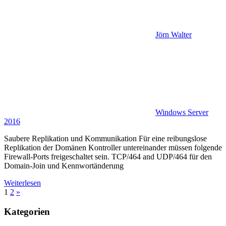
Jörn Walter
Windows Server
2016
Saubere Replikation und Kommunikation Für eine reibungslose
Replikation der Domänen Kontroller untereinander müssen folgende
Firewall-Ports freigeschaltet sein. TCP/464 and UDP/464 für den
Domain-Join und Kennwortänderung
Weiterlesen
Seitennummerierung
Nächste
1
2
»
Beiträge
der
Kategorien
Beiträge