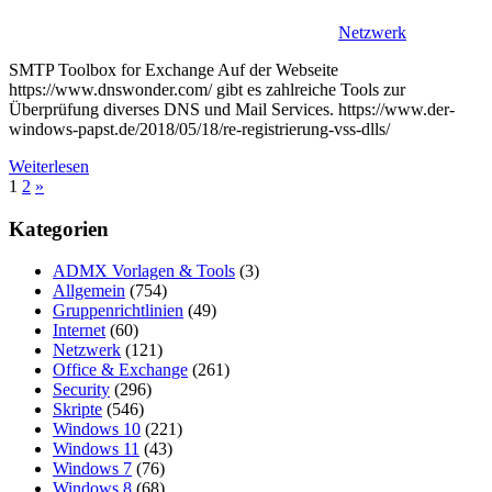
Netzwerk
SMTP Toolbox for Exchange Auf der Webseite
https://www.dnswonder.com/ gibt es zahlreiche Tools zur
Überprüfung diverses DNS und Mail Services. https://www.der-
windows-papst.de/2018/05/18/re-registrierung-vss-dlls/
Weiterlesen
Seitennummerierung
Nächste
1
2
»
Beiträge
der
Kategorien
Beiträge
ADMX Vorlagen & Tools
(3)
Allgemein
(754)
Gruppenrichtlinien
(49)
Internet
(60)
Netzwerk
(121)
Office & Exchange
(261)
Security
(296)
Skripte
(546)
Windows 10
(221)
Windows 11
(43)
Windows 7
(76)
Windows 8
(68)