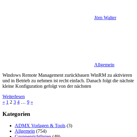
Jörn Walter
Allgemein
Windows Remote Management zurückbauen WinRM zu aktivieren
und in Betrieb zu nehmen ist recht einfach. Danach folgt die nächste
kleine Konfiguration gefolgt von der nächsten
Weiterlesen
Seitennummerierung
Vorherige
Nächste
«
1
2
3
4
…
9
»
Beiträge
Beiträge
der
Kategorien
Beiträge
ADMX Vorlagen & Tools
(3)
Allgemein
(754)
Gruppenrichtlinien
(49)