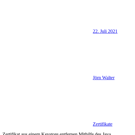
22. Juli 2021
Jörn Walter
Zertifikate
Zertifikat aus einem Keystore entfernen Mithilfe des Java