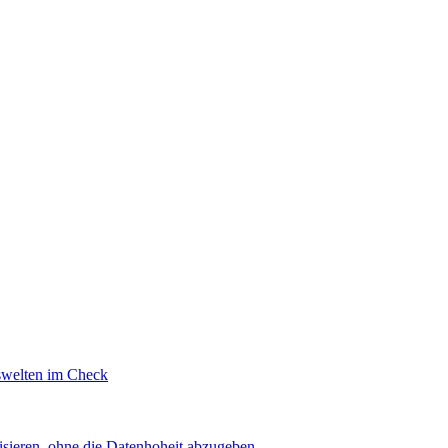
swelten im Check
sieren, ohne die Datenhoheit abzugeben