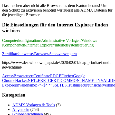
Das machen aber nicht alle Browser aus dem Karton heraus! Um
den Schutz zu aktivieren benötigt wir zuerst alle ADMX Dateien für
die jeweiligen Browser.
Die Einstellungen für den Internet Explorer finden
wir hier:
Computerkonfiguration/Administrative Vorlagen/Windows-
Komponenten/Internet Explorer/Internetsystemsteuerung
Zertifikatshinweise-Browser-Seite-verweigern
https://www.der-windows-papst.de/2020/02/01/ldap-prioritaet-und-
gewichtung/
Access
Browser
cert
Certificate
EDGE
Firefox
Google
Chrome
Hacker.NET::ERR_CERT_COMMON_NAME_INVALID
Explorer
invalid
name:~"~$*.*"
SSL
TLS
Trust
unsecure
unsicher
verhin
Kategorien
ADMX Vorlagen & Tools
(3)
Allgemein
(754)
Gruppenrichtlinien
(49)