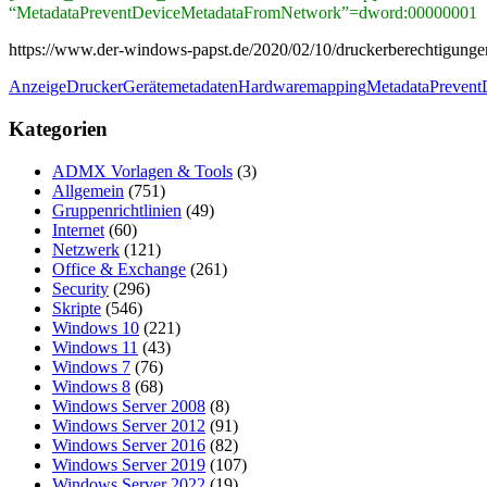
“MetadataPreventDeviceMetadataFromNetwork”=dword:00000001
https://www.der-windows-papst.de/2020/02/10/druckerberechtigungen
Anzeige
Drucker
Gerätemetadaten
Hardware
mapping
MetadataPreven
Kategorien
ADMX Vorlagen & Tools
(3)
Allgemein
(751)
Gruppenrichtlinien
(49)
Internet
(60)
Netzwerk
(121)
Office & Exchange
(261)
Security
(296)
Skripte
(546)
Windows 10
(221)
Windows 11
(43)
Windows 7
(76)
Windows 8
(68)
Windows Server 2008
(8)
Windows Server 2012
(91)
Windows Server 2016
(82)
Windows Server 2019
(107)
Windows Server 2022
(19)