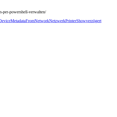
-per-powershell-verwalten/
tDeviceMetadataFromNetwork
Netzwerk
Printer
Show
verzögert