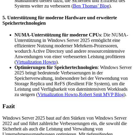
Maßnahmen dienen dazu, die Sicherheit und Effizienz des
Systems weiter zu verbessern​
(
Ben Thomas’ Blog
)
.
5.
Unterstützung für moderne Hardware und erweiterte
Speichertechnologien
NUMA-Unterstützung für moderne CPUs
: Die NUMA-
Unterstützung in Windows Server 2025 ermöglicht eine
effizientere Nutzung moderner Mehrkern-Prozessoren,
wodurch Active Directory und andere ressourcenintensive
Anwendungen von einer verbesserten Leistung profitieren​
(
Virtualization Howto
)
.
Optimierungen für Speichertechnologien
: Windows Server
2025 bringt bedeutende Verbesserungen in der
Speicherverwaltung, insbesondere bei der Verwendung von
Storage Replica und ReFS (Resilient File System), um die
Leistung und Verfügbarkeit von datenintensiven Workloads
zu steigern​
(
Virtualization Howto
,
Robert Smit MVP Blog
)
.
Fazit
Windows Server 2025 baut auf den Stärken von Windows Server
2022 auf und führt zahlreiche Verbesserungen ein, die sowohl die
Sicherheit als auch die Leistung und Verwaltung von
Unternehmensumgebungen optimieren. Mit tiefgreifenden