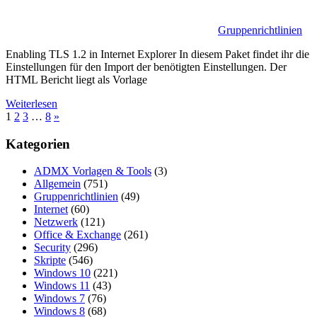
Gruppenrichtlinien
Enabling TLS 1.2 in Internet Explorer In diesem Paket findet ihr die
Einstellungen für den Import der benötigten Einstellungen. Der
HTML Bericht liegt als Vorlage
Weiterlesen
Seitennummerierung
Nächste
1
2
3
…
8
»
Beiträge
der
Kategorien
Beiträge
ADMX Vorlagen & Tools
(3)
Allgemein
(751)
Gruppenrichtlinien
(49)
Internet
(60)
Netzwerk
(121)
Office & Exchange
(261)
Security
(296)
Skripte
(546)
Windows 10
(221)
Windows 11
(43)
Windows 7
(76)
Windows 8
(68)