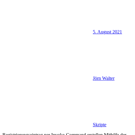
5. August 2021
Jörn Walter
Skripte
Registrierungseintrag per Invoke-Command erstellen Mithilfe der