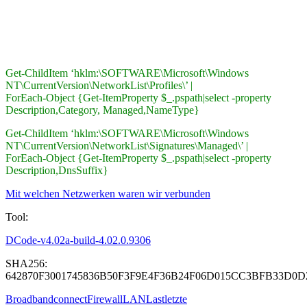
Get-ChildItem ‘hklm:\SOFTWARE\Microsoft\Windows
NT\CurrentVersion\NetworkList\Profiles\’ |
ForEach-Object {Get-ItemProperty $_.pspath|select -property
Description,Category, Managed,NameType}
Get-ChildItem ‘hklm:\SOFTWARE\Microsoft\Windows
NT\CurrentVersion\NetworkList\Signatures\Managed\’ |
ForEach-Object {Get-ItemProperty $_.pspath|select -property
Description,DnsSuffix}
Mit welchen Netzwerken waren wir verbunden
Tool:
DCode-v4.02a-build-4.02.0.9306
SHA256:
642870F3001745836B50F3F9E4F36B24F06D015CC3BFB33D0D
Broadband
connect
Firewall
LAN
Last
letzte