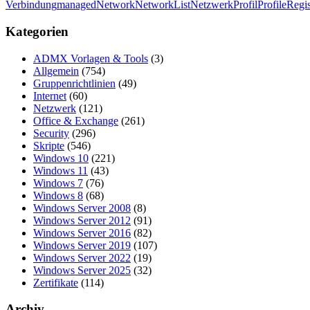
Verbindung
managed
Network
NetworkList
Netzwerk
Profil
Profile
Regis
Kategorien
ADMX Vorlagen & Tools
(3)
Allgemein
(754)
Gruppenrichtlinien
(49)
Internet
(60)
Netzwerk
(121)
Office & Exchange
(261)
Security
(296)
Skripte
(546)
Windows 10
(221)
Windows 11
(43)
Windows 7
(76)
Windows 8
(68)
Windows Server 2008
(8)
Windows Server 2012
(91)
Windows Server 2016
(82)
Windows Server 2019
(107)
Windows Server 2022
(19)
Windows Server 2025
(32)
Zertifikate
(114)
Archiv