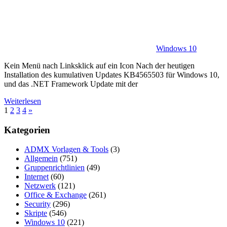
Windows 10
Kein Menü nach Linksklick auf ein Icon Nach der heutigen
Installation des kumulativen Updates KB4565503 für Windows 10,
und das .NET Framework Update mit der
Weiterlesen
Seitennummerierung
Nächste
1
2
3
4
»
Beiträge
der
Kategorien
Beiträge
ADMX Vorlagen & Tools
(3)
Allgemein
(751)
Gruppenrichtlinien
(49)
Internet
(60)
Netzwerk
(121)
Office & Exchange
(261)
Security
(296)
Skripte
(546)
Windows 10
(221)