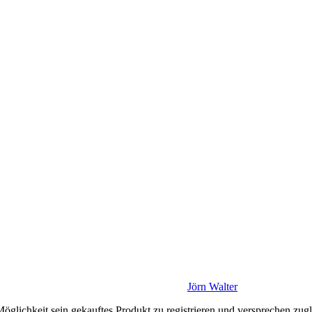
Jörn Walter
öglichkeit sein gekauftes Produkt zu registrieren und versprechen zugl