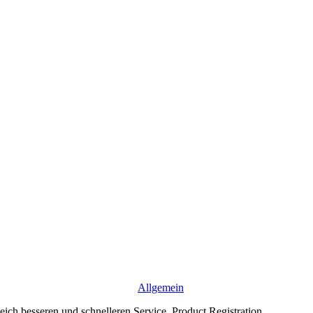
Allgemein
eich besseren und schnelleren Service. Product Registration