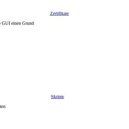
Zertifikate
die GUI einen Grund
Skripte
katen