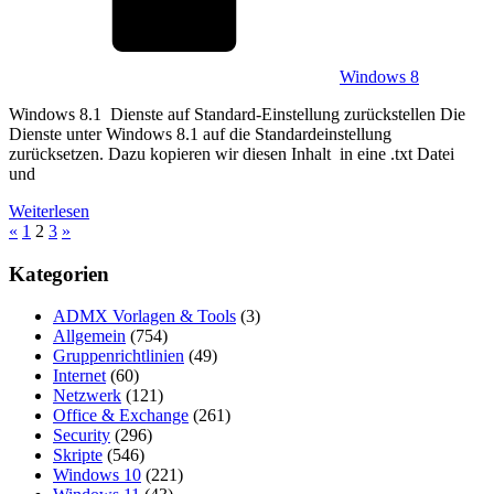
Windows 8
Windows 8.1 Dienste auf Standard-Einstellung zurückstellen Die
Dienste unter Windows 8.1 auf die Standardeinstellung
zurücksetzen. Dazu kopieren wir diesen Inhalt in eine .txt Datei
und
Weiterlesen
Seitennummerierung
Vorherige
Nächste
«
1
2
3
»
Beiträge
Beiträge
der
Kategorien
Beiträge
ADMX Vorlagen & Tools
(3)
Allgemein
(754)
Gruppenrichtlinien
(49)
Internet
(60)
Netzwerk
(121)
Office & Exchange
(261)
Security
(296)
Skripte
(546)
Windows 10
(221)