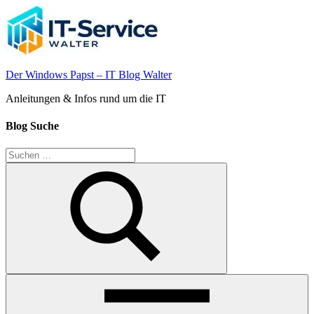
Zum
Inhalt
springen
Der Windows Papst – IT Blog Walter
Anleitungen & Infos rund um die IT
Blog Suche
Suchen
nach:
Suchen