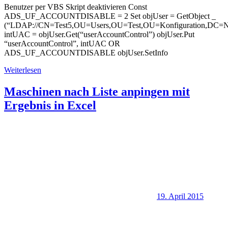
Benutzer per VBS Skript deaktivieren Const
ADS_UF_ACCOUNTDISABLE = 2 Set objUser = GetObject _
(“LDAP://CN=Test5,OU=Users,OU=Test,OU=Konfiguration,D
intUAC = objUser.Get(“userAccountControl”) objUser.Put
“userAccountControl”, intUAC OR
ADS_UF_ACCOUNTDISABLE objUser.SetInfo
Weiterlesen
Maschinen nach Liste anpingen mit
Ergebnis in Excel
19. April 2015