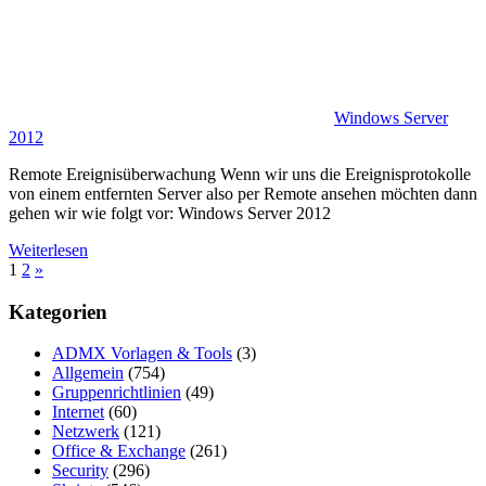
Windows Server
2012
Remote Ereignisüberwachung Wenn wir uns die Ereignisprotokolle
von einem entfernten Server also per Remote ansehen möchten dann
gehen wir wie folgt vor: Windows Server 2012
Weiterlesen
Seitennummerierung
Nächste
1
2
»
Beiträge
der
Kategorien
Beiträge
ADMX Vorlagen & Tools
(3)
Allgemein
(754)
Gruppenrichtlinien
(49)
Internet
(60)
Netzwerk
(121)
Office & Exchange
(261)
Security
(296)