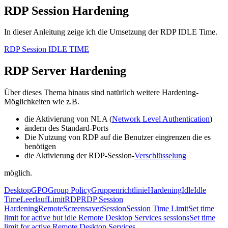
RDP Session Hardening
In dieser Anleitung zeige ich die Umsetzung der RDP IDLE Time.
RDP Session IDLE TIME
RDP Server Hardening
Über dieses Thema hinaus sind natürlich weitere Hardening-
Möglichkeiten wie z.B.
die Aktivierung von NLA (
Network Level Authentication
)
ändern des Standard-Ports
Die Nutzung von RDP auf die Benutzer eingrenzen die es
benötigen
die Aktivierung der RDP-Session-
Verschlüsselung
möglich.
Desktop
GPO
Group Policy
Gruppenrichtlinie
Hardening
Idle
Idle
Time
Leerlauf
Limit
RDP
RDP Session
Hardening
Remote
Screensaver
Session
Session Time Limit
Set time
limit for active but idle Remote Desktop Services sessions
Set time
limit for active Remote Desktop Services