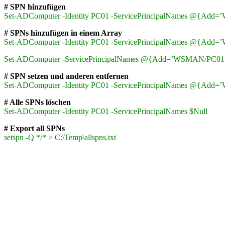
# SPN hinzufügen
Set-ADComputer -Identity PC01 -ServicePrincipalNames @{Ad
# SPNs hinzufügen in einem Array
Set-ADComputer -Identity PC01 -ServicePrincipalNames @{Ad
Set-ADComputer -ServicePrincipalNames @{Add=’WSMAN/P
# SPN setzen und anderen entfernen
Set-ADComputer -Identity PC01 -ServicePrincipalNames @{A
# Alle SPNs löschen
Set-ADComputer -Identity PC01 -ServicePrincipalNames $Null
# Export all SPNs
setspn -Q */* > C:\Temp\allspns.txt