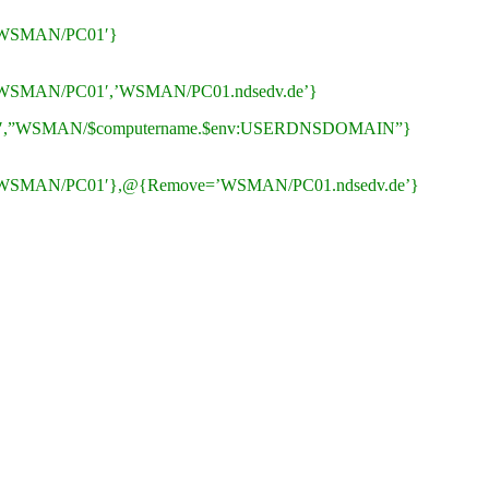
d=’WSMAN/PC01′}
d=’WSMAN/PC01′,’WSMAN/PC01.ndsedv.de’}
C01′,”WSMAN/$computername.$env:USERDNSDOMAIN”}
dd=’WSMAN/PC01′},@{Remove=’WSMAN/PC01.ndsedv.de’}