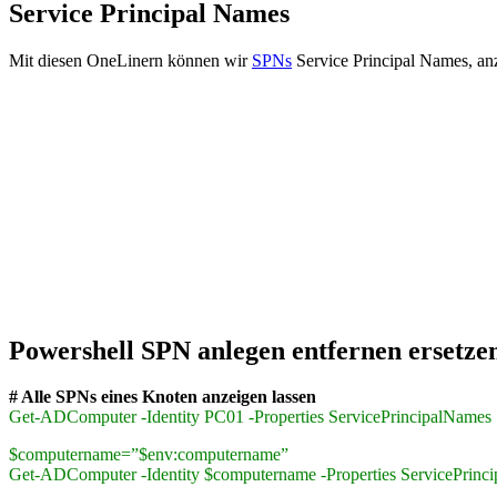
Service Principal Names
Mit diesen OneLinern können wir
SPNs
Service Principal Names, anz
Powershell SPN anlegen entfernen ersetze
# Alle SPNs eines Knoten anzeigen lassen
Get-ADComputer -Identity PC01 -Properties ServicePrincipalNames 
$computername=”$env:computername”
Get-ADComputer -Identity $computername -Properties ServicePrinci