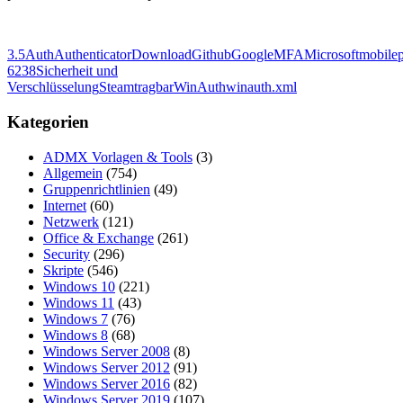
3.5
Auth
Authenticator
Download
Github
Google
MFA
Microsoft
mobile
6238
Sicherheit und
Verschlüsselung
Steam
tragbar
WinAuth
winauth.xml
Kategorien
ADMX Vorlagen & Tools
(3)
Allgemein
(754)
Gruppenrichtlinien
(49)
Internet
(60)
Netzwerk
(121)
Office & Exchange
(261)
Security
(296)
Skripte
(546)
Windows 10
(221)
Windows 11
(43)
Windows 7
(76)
Windows 8
(68)
Windows Server 2008
(8)
Windows Server 2012
(91)
Windows Server 2016
(82)
Windows Server 2019
(107)