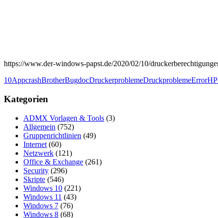
https://www.der-windows-papst.de/2020/02/10/druckerberechtigungen
10
Appcrash
Brother
Bug
doc
Druckerprobleme
Druckprobleme
Error
HP
Kategorien
ADMX Vorlagen & Tools
(3)
Allgemein
(752)
Gruppenrichtlinien
(49)
Internet
(60)
Netzwerk
(121)
Office & Exchange
(261)
Security
(296)
Skripte
(546)
Windows 10
(221)
Windows 11
(43)
Windows 7
(76)
Windows 8
(68)