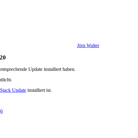
Jörn Walter
020
ntsprechende Update installiert haben.
tlicht.
 Stack Update
installiert ist.
66