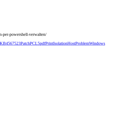
-per-powershell-verwalten/
KB4567523
Patch
PCL5
pdf
PrintIsolationHost
Problem
Windows