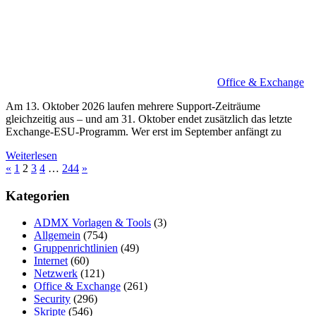
Office & Exchange
Am 13. Oktober 2026 laufen mehrere Support-Zeiträume
gleichzeitig aus – und am 31. Oktober endet zusätzlich das letzte
Exchange-ESU-Programm. Wer erst im September anfängt zu
Weiterlesen
Seitennummerierung
Vorherige
Nächste
«
1
2
3
4
…
244
»
Beiträge
Beiträge
der
Kategorien
Beiträge
ADMX Vorlagen & Tools
(3)
Allgemein
(754)
Gruppenrichtlinien
(49)
Internet
(60)
Netzwerk
(121)
Office & Exchange
(261)
Security
(296)
Skripte
(546)